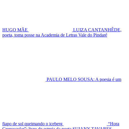
HUGO MÃE
LUIZA CANTANHÊDE,
poeta, toma posse na Academia de Letras Vale do Pindaré
PAULO MELO SOUSA: A poesia é um
fiapo de sol queimando o iceberg
“Hora
Crepuscular”: livro de estreia da poeta SUIANY TAVARES