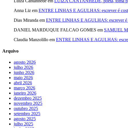
Luiza Cantanhede
em
LUIZA CANTANHÊDE, poeta, toma posse
Anna Liz
em
ENTRE LINHAS E AGULHAS: escrever é costurar
Dias Miranda
em
ENTRE LINHAS E AGULHAS: escrever é cost
DANIEL MARDUQUE FALCAO GOMES
em
SAMUEL MA
Claudia Manzolillo
em
ENTRE LINHAS E AGULHAS: escrever é
Arquivo
agosto 2026
julho 2026
junho 2026
maio 2026
abril 2026
março 2026
janeiro 2026
dezembro 2025
novembro 2025
outubro 2025
setembro 2025
agosto 2025
julho 2025