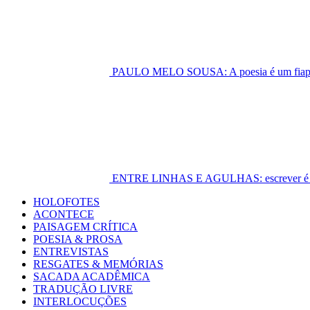
PAULO MELO SOUSA: A poesia é um fiapo 
ENTRE LINHAS E AGULHAS: escrever é cost
Primary
HOLOFOTES
Menu
ACONTECE
PAISAGEM CRÍTICA
POESIA & PROSA
ENTREVISTAS
RESGATES & MEMÓRIAS
SACADA ACADÊMICA
TRADUÇÃO LIVRE
INTERLOCUÇÕES