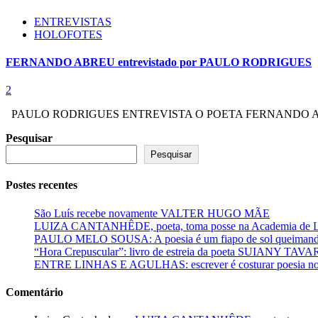
ENTREVISTAS
HOLOFOTES
FERNANDO ABREU entrevistado por PAULO RODRIGUES
2
PAULO RODRIGUES ENTREVISTA O POETA FERNANDO ABREU Fern
Pesquisar
Pesquisar
Postes recentes
São Luís recebe novamente VALTER HUGO MÃE
LUIZA CANTANHÊDE, poeta, toma posse na Academia de Let
PAULO MELO SOUSA: A poesia é um fiapo de sol queimando
“Hora Crepuscular”: livro de estreia da poeta SUIANY TAV
ENTRE LINHAS E AGULHAS: escrever é costurar poesia no f
Comentário