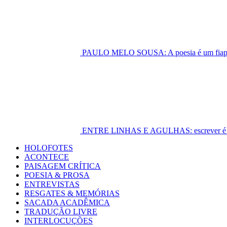
PAULO MELO SOUSA: A poesia é um fiapo 
ENTRE LINHAS E AGULHAS: escrever é cost
Primary
HOLOFOTES
Menu
ACONTECE
PAISAGEM CRÍTICA
POESIA & PROSA
ENTREVISTAS
RESGATES & MEMÓRIAS
SACADA ACADÊMICA
TRADUÇÃO LIVRE
INTERLOCUÇÕES