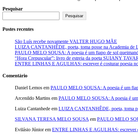
Pesquisar
Pesquisar
Postes recentes
São Luís recebe novamente VALTER HUGO MÃE
LUIZA CANTANHÊDE, poeta, toma posse na Academia de Let
PAULO MELO SOUSA: A poesia é um fiapo de sol queimando
“Hora Crepuscular”: livro de estreia da poeta SUIANY TAV
ENTRE LINHAS E AGULHAS: escrever é costurar poesia no f
Comentário
Daniel Lemos
em
PAULO MELO SOUSA: A poesia é um fiapo 
Arcenildo Martins
em
PAULO MELO SOUSA: A poesia é um fi
Luiza Cantanhede
em
LUIZA CANTANHÊDE, poeta, toma posse
SILVANA TERESA MELO SOUSA
em
PAULO MELO SOUSA: 
Evilásio Júnior
em
ENTRE LINHAS E AGULHAS: escrever é cos