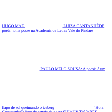
HUGO MÃE
LUIZA CANTANHÊDE,
poeta, toma posse na Academia de Letras Vale do Pindaré
PAULO MELO SOUSA: A poesia é um
fiapo de sol queimando o iceberg
“Hora
Crepuscular”: livro de estreia da poeta SUIANY TAVARES