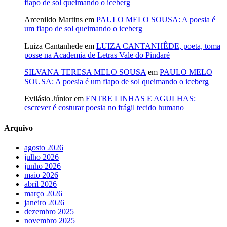
fiapo de sol queimando o iceberg
Arcenildo Martins
em
PAULO MELO SOUSA: A poesia é
um fiapo de sol queimando o iceberg
Luiza Cantanhede
em
LUIZA CANTANHÊDE, poeta, toma
posse na Academia de Letras Vale do Pindaré
SILVANA TERESA MELO SOUSA
em
PAULO MELO
SOUSA: A poesia é um fiapo de sol queimando o iceberg
Evilásio Júnior
em
ENTRE LINHAS E AGULHAS:
escrever é costurar poesia no frágil tecido humano
Arquivo
agosto 2026
julho 2026
junho 2026
maio 2026
abril 2026
março 2026
janeiro 2026
dezembro 2025
novembro 2025