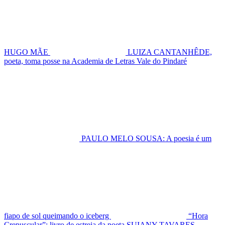
HUGO MÃE
LUIZA CANTANHÊDE,
poeta, toma posse na Academia de Letras Vale do Pindaré
PAULO MELO SOUSA: A poesia é um
fiapo de sol queimando o iceberg
“Hora
Crepuscular”: livro de estreia da poeta SUIANY TAVARES