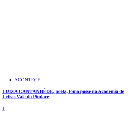
ACONTECE
LUIZA CANTANHÊDE, poeta, toma posse na Academia de
Letras Vale do Pindaré
1