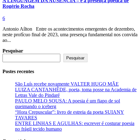
A LINGUAGEM DA AUSÊNCIA – e a presença poética de
Rogério Rocha
6
Antonio Aílton Entre os acontecimentos emergentes de dezembro,
neste profícuo final de 2023, uma presença fundamental nos convida
ao...
Pesquisar
Pesquisar
Postes recentes
São Luís recebe novamente VALTER HUGO MÃE
LUIZA CANTANHÊDE, poeta, toma posse na Academia de
Letras Vale do Pindaré
PAULO MELO SOUSA: A poesia é um fiapo de sol
queimando o iceberg
“Hora Crepuscular”: livro de estreia da poeta SUIANY
TAVARES
ENTRE LINHAS E AGULHAS: escrever é costurar poesia
no frágil tecido humano