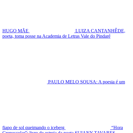
HUGO MÃE
LUIZA CANTANHÊDE,
poeta, toma posse na Academia de Letras Vale do Pindaré
PAULO MELO SOUSA: A poesia é um
fiapo de sol queimando o iceberg
“Hora
Crepuscular”: livro de estreia da poeta SUIANY TAVARES