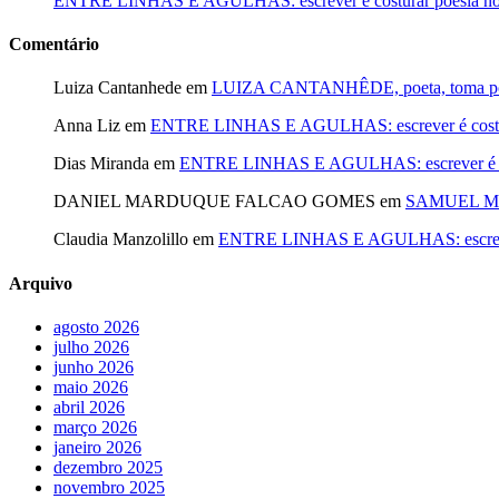
ENTRE LINHAS E AGULHAS: escrever é costurar poesia no f
Comentário
Luiza Cantanhede
em
LUIZA CANTANHÊDE, poeta, toma posse
Anna Liz
em
ENTRE LINHAS E AGULHAS: escrever é costurar
Dias Miranda
em
ENTRE LINHAS E AGULHAS: escrever é cost
DANIEL MARDUQUE FALCAO GOMES
em
SAMUEL MA
Claudia Manzolillo
em
ENTRE LINHAS E AGULHAS: escrever é
Arquivo
agosto 2026
julho 2026
junho 2026
maio 2026
abril 2026
março 2026
janeiro 2026
dezembro 2025
novembro 2025