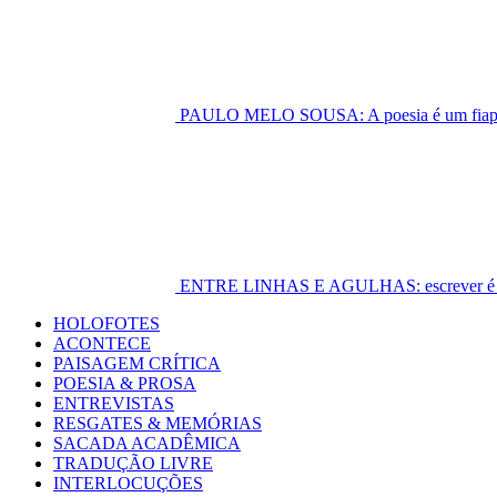
PAULO MELO SOUSA: A poesia é um fiapo 
ENTRE LINHAS E AGULHAS: escrever é cost
Primary
HOLOFOTES
Menu
ACONTECE
PAISAGEM CRÍTICA
POESIA & PROSA
ENTREVISTAS
RESGATES & MEMÓRIAS
SACADA ACADÊMICA
TRADUÇÃO LIVRE
INTERLOCUÇÕES