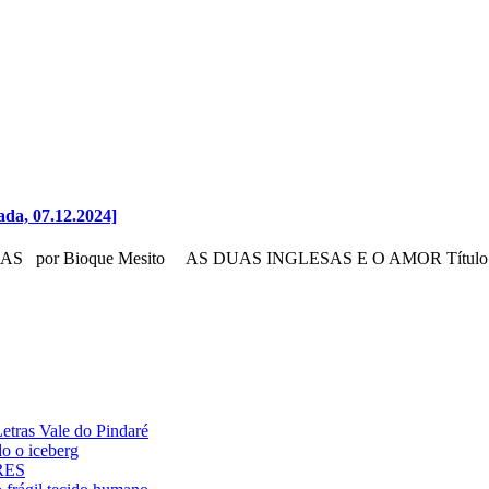
ada, 07.12.2024]
 Bioque Mesito AS DUAS INGLESAS E O AMOR Título orig
ras Vale do Pindaré
 o iceberg
ARES