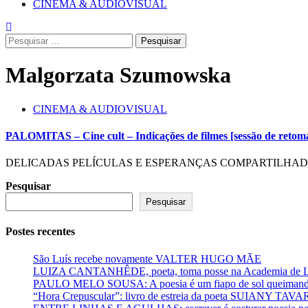
CINEMA & AUDIOVISUAL
Pesquisar
por:
Malgorzata Szumowska
CINEMA & AUDIOVISUAL
PALOMITAS – Cine cult – Indicações de filmes [sessão de retom
DELICADAS PELÍCULAS E ESPERANÇAS COMPARTILHADAS por
Pesquisar
Pesquisar
Postes recentes
São Luís recebe novamente VALTER HUGO MÃE
LUIZA CANTANHÊDE, poeta, toma posse na Academia de Let
PAULO MELO SOUSA: A poesia é um fiapo de sol queimando
“Hora Crepuscular”: livro de estreia da poeta SUIANY TAV