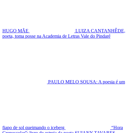
HUGO MÃE
LUIZA CANTANHÊDE,
poeta, toma posse na Academia de Letras Vale do Pindaré
PAULO MELO SOUSA: A poesia é um
fiapo de sol queimando o iceberg
“Hora
Crepuscular”: livro de estreia da poeta SUIANY TAVARES