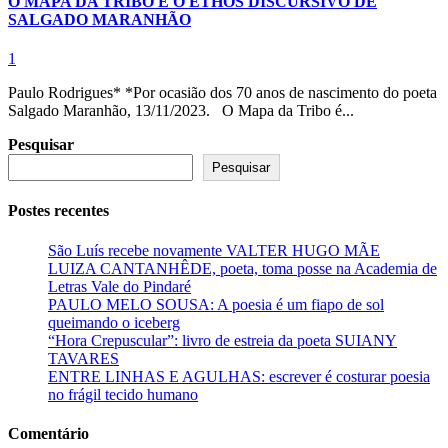
O MAPA DA TRIBO E O ETHOS DISCURSIVO DE
SALGADO MARANHÃO
1
Paulo Rodrigues* *Por ocasião dos 70 anos de nascimento do poeta
Salgado Maranhão, 13/11/2023. O Mapa da Tribo é...
Pesquisar
Pesquisar
Postes recentes
São Luís recebe novamente VALTER HUGO MÃE
LUIZA CANTANHÊDE, poeta, toma posse na Academia de
Letras Vale do Pindaré
PAULO MELO SOUSA: A poesia é um fiapo de sol
queimando o iceberg
“Hora Crepuscular”: livro de estreia da poeta SUIANY
TAVARES
ENTRE LINHAS E AGULHAS: escrever é costurar poesia
no frágil tecido humano
Comentário