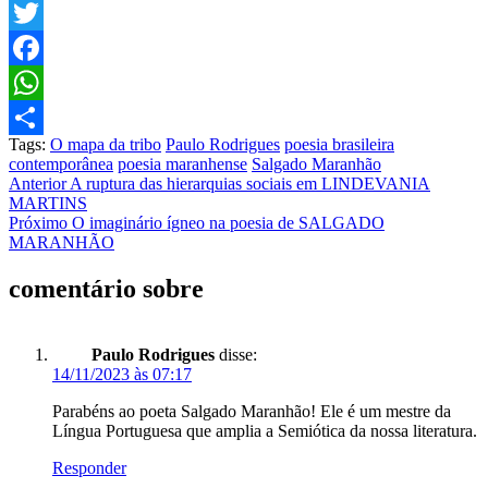
Twitter
Facebook
WhatsApp
Tags:
O mapa da tribo
Paulo Rodrigues
poesia brasileira
Share
contemporânea
poesia maranhense
Salgado Maranhão
Post
Anterior
A ruptura das hierarquias sociais em LINDEVANIA
MARTINS
navigation
Próximo
O imaginário ígneo na poesia de SALGADO
MARANHÃO
comentário sobre
Paulo Rodrigues
disse:
14/11/2023 às 07:17
Parabéns ao poeta Salgado Maranhão! Ele é um mestre da
Língua Portuguesa que amplia a Semiótica da nossa literatura.
Responder