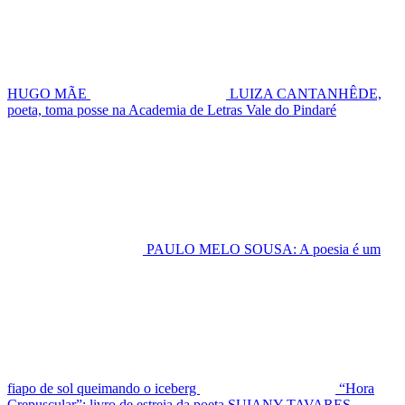
HUGO MÃE
LUIZA CANTANHÊDE,
poeta, toma posse na Academia de Letras Vale do Pindaré
PAULO MELO SOUSA: A poesia é um
fiapo de sol queimando o iceberg
“Hora
Crepuscular”: livro de estreia da poeta SUIANY TAVARES