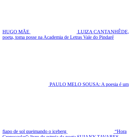
HUGO MÃE
LUIZA CANTANHÊDE,
poeta, toma posse na Academia de Letras Vale do Pindaré
PAULO MELO SOUSA: A poesia é um
fiapo de sol queimando o iceberg
“Hora
Crepuscular”: livro de estreia da poeta SUIANY TAVARES