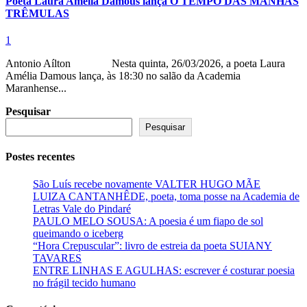
Poeta Laura Amélia Damous lança O TEMPO DAS MANHÃS
TRÊMULAS
1
Antonio Aílton Nesta quinta, 26/03/2026, a poeta Laura
Amélia Damous lança, às 18:30 no salão da Academia
Maranhense...
Pesquisar
Pesquisar
Postes recentes
São Luís recebe novamente VALTER HUGO MÃE
LUIZA CANTANHÊDE, poeta, toma posse na Academia de
Letras Vale do Pindaré
PAULO MELO SOUSA: A poesia é um fiapo de sol
queimando o iceberg
“Hora Crepuscular”: livro de estreia da poeta SUIANY
TAVARES
ENTRE LINHAS E AGULHAS: escrever é costurar poesia
no frágil tecido humano