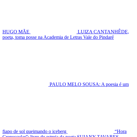
HUGO MÃE
LUIZA CANTANHÊDE,
poeta, toma posse na Academia de Letras Vale do Pindaré
PAULO MELO SOUSA: A poesia é um
fiapo de sol queimando o iceberg
“Hora
Crepuscular”: livro de estreia da poeta SUIANY TAVARES