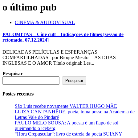
o último pub
CINEMA & AUDIOVISUAL
PALOMITAS – Cine cult – Indicações de filmes [sessão de
retomada, 07.12.2024]
DELICADAS PELÍCULAS E ESPERANÇAS
COMPARTILHADAS por Bioque Mesito AS DUAS
INGLESAS E O AMOR Título original: Les...
Pesquisar
Pesquisar
Postes recentes
São Luís recebe novamente VALTER HUGO MÃE
LUIZA CANTANHÊDE, poeta, toma posse na Academia de
Letras Vale do Pindaré
PAULO MELO SOUSA: A poesia é um fiapo de sol
queimando o iceberg
“Hora Crepuscular”: livro de estreia da poeta SUIANY