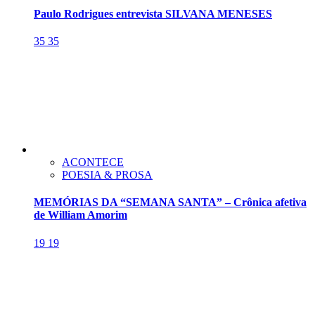
Paulo Rodrigues entrevista SILVANA MENESES
35
35
ACONTECE
POESIA & PROSA
MEMÓRIAS DA “SEMANA SANTA” – Crônica afetiva
de William Amorim
19
19