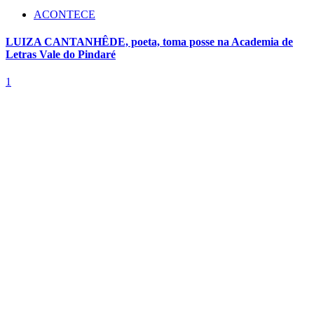
ACONTECE
LUIZA CANTANHÊDE, poeta, toma posse na Academia de
Letras Vale do Pindaré
1