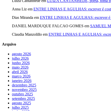
Luiza Cantanhede
em
LUIZA CANTANHÊDE, poeta, toma posse
Anna Liz
em
ENTRE LINHAS E AGULHAS: escrever é costurar
Dias Miranda
em
ENTRE LINHAS E AGULHAS: escrever é cost
DANIEL MARDUQUE FALCAO GOMES
em
SAMUEL MA
Claudia Manzolillo
em
ENTRE LINHAS E AGULHAS: escrever é
Arquivo
agosto 2026
julho 2026
junho 2026
maio 2026
abril 2026
março 2026
janeiro 2026
dezembro 2025
novembro 2025
outubro 2025
setembro 2025
agosto 2025
julho 2025