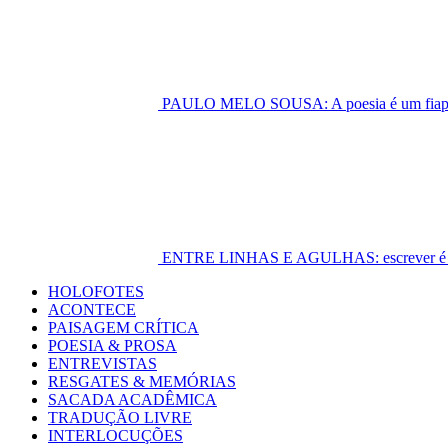
PAULO MELO SOUSA: A poesia é um fiapo 
ENTRE LINHAS E AGULHAS: escrever é cost
Primary
HOLOFOTES
Menu
ACONTECE
PAISAGEM CRÍTICA
POESIA & PROSA
ENTREVISTAS
RESGATES & MEMÓRIAS
SACADA ACADÊMICA
TRADUÇÃO LIVRE
INTERLOCUÇÕES