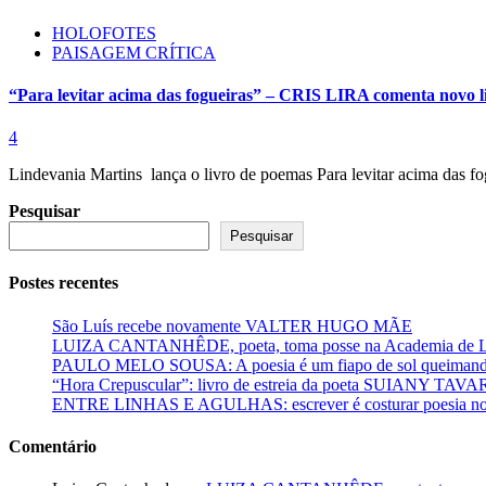
HOLOFOTES
PAISAGEM CRÍTICA
“Para levitar acima das fogueiras” – CRIS LIRA comenta no
4
Lindevania Martins lança o livro de poemas Para levitar acima das 
Pesquisar
Pesquisar
Postes recentes
São Luís recebe novamente VALTER HUGO MÃE
LUIZA CANTANHÊDE, poeta, toma posse na Academia de Let
PAULO MELO SOUSA: A poesia é um fiapo de sol queimando
“Hora Crepuscular”: livro de estreia da poeta SUIANY TAV
ENTRE LINHAS E AGULHAS: escrever é costurar poesia no f
Comentário