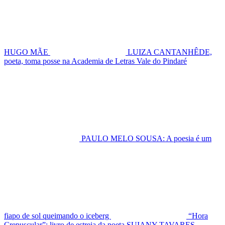
HUGO MÃE
LUIZA CANTANHÊDE,
poeta, toma posse na Academia de Letras Vale do Pindaré
PAULO MELO SOUSA: A poesia é um
fiapo de sol queimando o iceberg
“Hora
Crepuscular”: livro de estreia da poeta SUIANY TAVARES