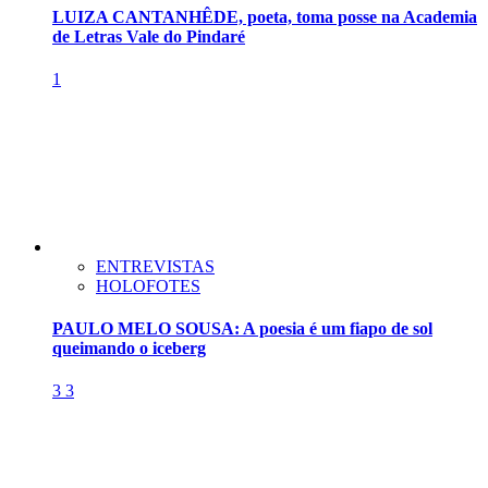
LUIZA CANTANHÊDE, poeta, toma posse na Academia
de Letras Vale do Pindaré
1
ENTREVISTAS
HOLOFOTES
PAULO MELO SOUSA: A poesia é um fiapo de sol
queimando o iceberg
3
3