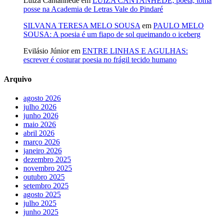
Luiza Cantanhede
em
LUIZA CANTANHÊDE, poeta, toma
posse na Academia de Letras Vale do Pindaré
SILVANA TERESA MELO SOUSA
em
PAULO MELO
SOUSA: A poesia é um fiapo de sol queimando o iceberg
Evilásio Júnior
em
ENTRE LINHAS E AGULHAS:
escrever é costurar poesia no frágil tecido humano
Arquivo
agosto 2026
julho 2026
junho 2026
maio 2026
abril 2026
março 2026
janeiro 2026
dezembro 2025
novembro 2025
outubro 2025
setembro 2025
agosto 2025
julho 2025
junho 2025