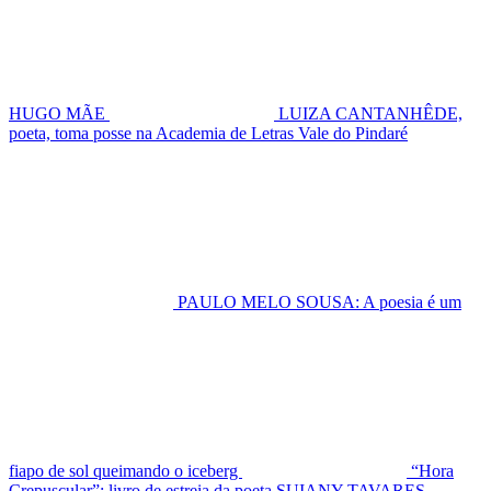
HUGO MÃE
LUIZA CANTANHÊDE,
poeta, toma posse na Academia de Letras Vale do Pindaré
PAULO MELO SOUSA: A poesia é um
fiapo de sol queimando o iceberg
“Hora
Crepuscular”: livro de estreia da poeta SUIANY TAVARES