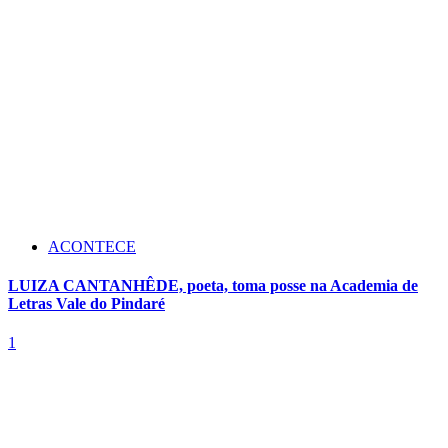
ACONTECE
LUIZA CANTANHÊDE, poeta, toma posse na Academia de
Letras Vale do Pindaré
1