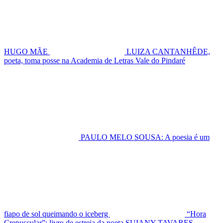
HUGO MÃE
LUIZA CANTANHÊDE,
poeta, toma posse na Academia de Letras Vale do Pindaré
PAULO MELO SOUSA: A poesia é um
fiapo de sol queimando o iceberg
“Hora
Crepuscular”: livro de estreia da poeta SUIANY TAVARES