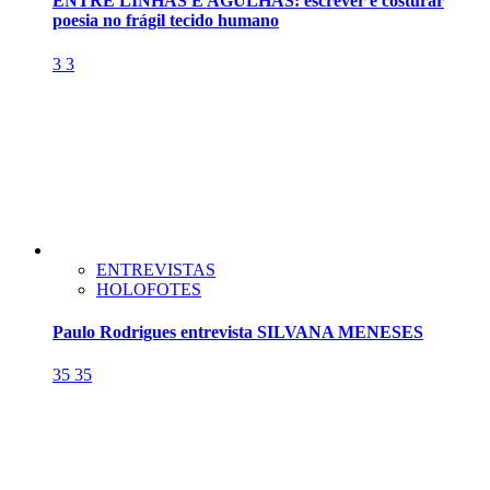
ENTRE LINHAS E AGULHAS: escrever é costurar
poesia no frágil tecido humano
3
3
ENTREVISTAS
HOLOFOTES
Paulo Rodrigues entrevista SILVANA MENESES
35
35