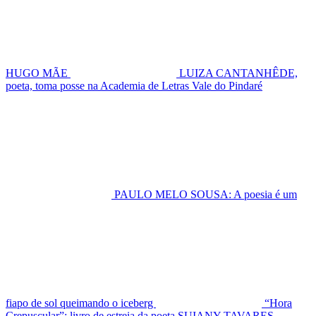
HUGO MÃE
LUIZA CANTANHÊDE,
poeta, toma posse na Academia de Letras Vale do Pindaré
PAULO MELO SOUSA: A poesia é um
fiapo de sol queimando o iceberg
“Hora
Crepuscular”: livro de estreia da poeta SUIANY TAVARES