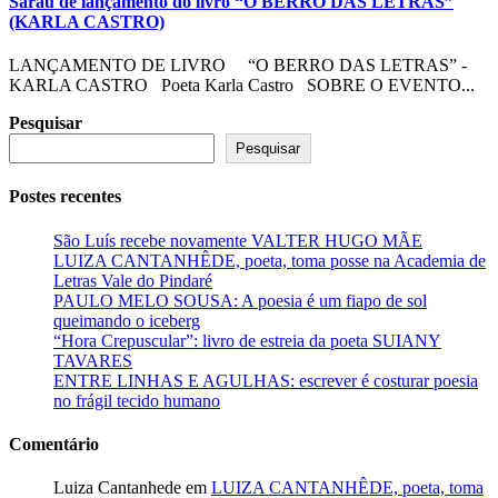
Sarau de lançamento do livro “O BERRO DAS LETRAS”
(KARLA CASTRO)
LANÇAMENTO DE LIVRO “O BERRO DAS LETRAS” -
KARLA CASTRO Poeta Karla Castro SOBRE O EVENTO...
Pesquisar
Pesquisar
Postes recentes
São Luís recebe novamente VALTER HUGO MÃE
LUIZA CANTANHÊDE, poeta, toma posse na Academia de
Letras Vale do Pindaré
PAULO MELO SOUSA: A poesia é um fiapo de sol
queimando o iceberg
“Hora Crepuscular”: livro de estreia da poeta SUIANY
TAVARES
ENTRE LINHAS E AGULHAS: escrever é costurar poesia
no frágil tecido humano
Comentário
Luiza Cantanhede
em
LUIZA CANTANHÊDE, poeta, toma