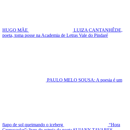
HUGO MÃE
LUIZA CANTANHÊDE,
poeta, toma posse na Academia de Letras Vale do Pindaré
PAULO MELO SOUSA: A poesia é um
fiapo de sol queimando o iceberg
“Hora
Crepuscular”: livro de estreia da poeta SUIANY TAVARES