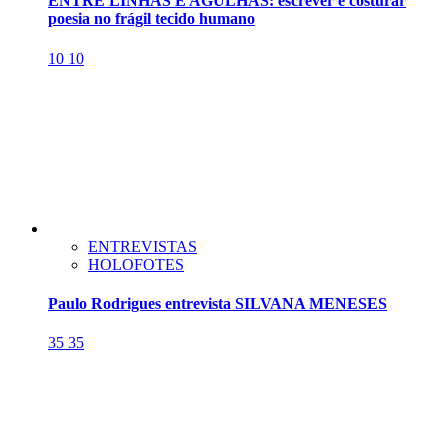
ENTRE LINHAS E AGULHAS: escrever é costurar
poesia no frágil tecido humano
10
10
ENTREVISTAS
HOLOFOTES
Paulo Rodrigues entrevista SILVANA MENESES
35
35