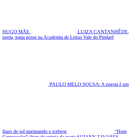
HUGO MÃE
LUIZA CANTANHÊDE,
poeta, toma posse na Academia de Letras Vale do Pindaré
PAULO MELO SOUSA: A poesia é um
fiapo de sol queimando o iceberg
“Hora
Crepuscular”: livro de estreia da poeta SUIANY TAVARES