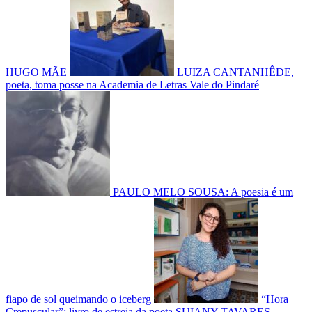
HUGO MÃE
LUIZA CANTANHÊDE,
poeta, toma posse na Academia de Letras Vale do Pindaré
PAULO MELO SOUSA: A poesia é um
fiapo de sol queimando o iceberg
“Hora
Crepuscular”: livro de estreia da poeta SUIANY TAVARES