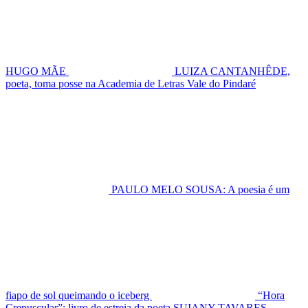
HUGO MÃE
LUIZA CANTANHÊDE,
poeta, toma posse na Academia de Letras Vale do Pindaré
PAULO MELO SOUSA: A poesia é um
fiapo de sol queimando o iceberg
“Hora
Crepuscular”: livro de estreia da poeta SUIANY TAVARES