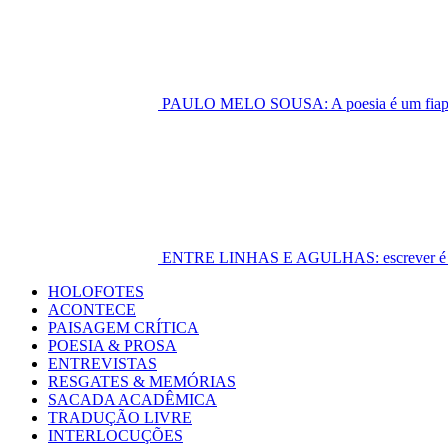
PAULO MELO SOUSA: A poesia é um fiapo 
ENTRE LINHAS E AGULHAS: escrever é cost
Primary
HOLOFOTES
Menu
ACONTECE
PAISAGEM CRÍTICA
POESIA & PROSA
ENTREVISTAS
RESGATES & MEMÓRIAS
SACADA ACADÊMICA
TRADUÇÃO LIVRE
INTERLOCUÇÕES