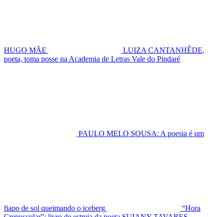
HUGO MÃE
LUIZA CANTANHÊDE,
poeta, toma posse na Academia de Letras Vale do Pindaré
PAULO MELO SOUSA: A poesia é um
fiapo de sol queimando o iceberg
“Hora
Crepuscular”: livro de estreia da poeta SUIANY TAVARES