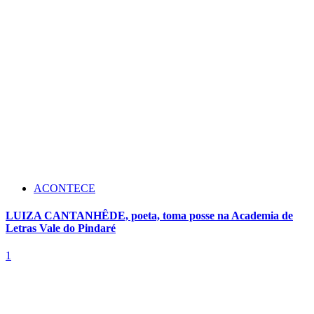
ACONTECE
LUIZA CANTANHÊDE, poeta, toma posse na Academia de
Letras Vale do Pindaré
1