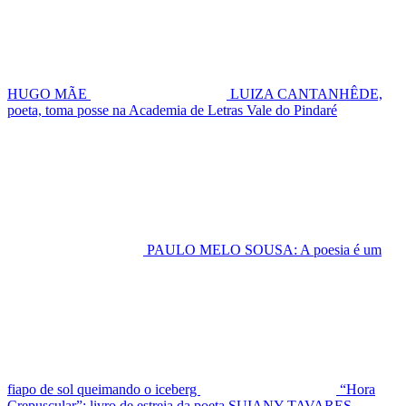
HUGO MÃE
LUIZA CANTANHÊDE,
poeta, toma posse na Academia de Letras Vale do Pindaré
PAULO MELO SOUSA: A poesia é um
fiapo de sol queimando o iceberg
“Hora
Crepuscular”: livro de estreia da poeta SUIANY TAVARES