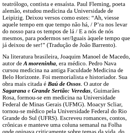
teatrólogo, contista e ensaísta. Paul Fleming, poeta
alemão, estudou medicina da Universidade de
Leipizig. Deixou versos como estes: “Ah, viesse
aquele tempo em que tempo não há, / P’ra nos levar
do nosso para os tempos de lá / E a nós de nós
mesmos, para podermos ser/Iguais àquele tempo que
já deixou de ser!” (Tradução de João Barrento).
Na literatura brasileira, Joaquim Manoel de Macedo,
autor de
A moreninha
, era médico. Pedro Nava
cursou medicina na antiga Faculdade Medicina de
Belo Horizonte. Foi memorialista e historiador. Sua
obra mais citada é
Baú de Ossos
. O autor de
Sagarana
e
Grande Sertão: Veredas
, Guimarães
Rosa, formou-se em medicina na Universidade
Federal de Minas Gerais (UFMG). Moacyr Scliar,
tornou-se médico pela Universidade Federal do Rio
Grande do Sul (UFRS). Escreveu romances, contos,
crônicas e manteve uma coluna semanal na Folha
onde opinava criticamente sobre temas da vida, do