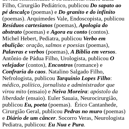
Filho, Cirurgião Pediátrico, publicou
Do sapato ao
pé descalço
(poemas) e
Do granito e do infinito
(poemas). Arquimedes Vale, Endoscopista, publicou
Resíduos cartesianos
(poemas),
Apologia do
abstrato
(poemas) e
Agora eu conto
(contos).
Michel Hebert, Pediatra, publicou
Verbo em
ebulição
: oração, salmos e poesias
(poemas),
Palavras e verbos
(poemas),
A Bíblia em versos
.
Antônio de Pádua Filho, Urologista, publicou
O
velejador
(contos),
Encontros
(romance) e
Confraria do caos
. Natalino Salgado Filho,
Nefrologista, publicou
Tarquínio Lopes Filho
:
médico, político, jornalista e
administrador que
virou mito
(ensaio) e
Neiva Moreira
:
apóstolo da
liberdade
(ensaio). Euler Sauaia, Neurocirurgião,
publicou
Eu, poeta
(poemas). Érico Cantanhede,
Cirurgião Geral, publicou
Pedras no muro
(poemas)
e
Diário de um câncer
. Socorro Veras, Neurologista
Pediatra, publicou:
Eu Nua e Pura
.