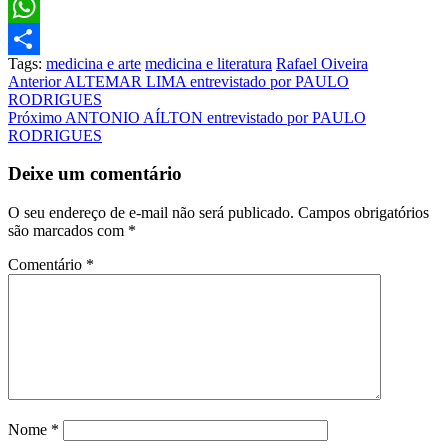
Facebook
WhatsApp
Tags:
medicina e arte
medicina e literatura
Rafael Oiveira
Share
Post
Anterior
ALTEMAR LIMA entrevistado por PAULO
RODRIGUES
navigation
Próximo
ANTONIO AÍLTON entrevistado por PAULO
RODRIGUES
Deixe um comentário
O seu endereço de e-mail não será publicado.
Campos obrigatórios
são marcados com
*
Comentário
*
Nome
*