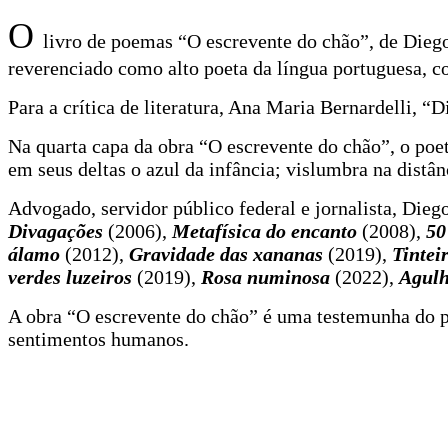
O
livro de poemas “O escrevente do chão”, de Diego 
reverenciado como alto poeta da língua portuguesa, c
Para a crítica de literatura, Ana Maria Bernardelli, 
Na quarta capa da obra “O escrevente do chão”, o poe
em seus deltas o azul da infância; vislumbra na distân
Advogado, servidor público federal e jornalista, Dieg
Divagações
(2006),
Metafísica do encanto
(2008),
50
álamo
(2012),
Gravidade das xananas
(2019),
Tintei
verdes luzeiros
(2019),
Rosa numinosa
(2022),
Agulh
A obra “O escrevente do chão” é uma testemunha do po
sentimentos humanos.