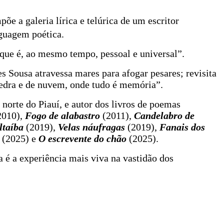
e a galeria lírica e telúrica de um escritor
nguagem poética.
 que é, ao mesmo tempo, pessoal e universal”.
s Sousa atravessa mares para afogar pesares; revisita
e pedra e de nuvem, onde tudo é memória”.
 norte do Piauí, e autor dos livros de poemas
2010),
Fogo de alabastro
(2011),
Candelabro de
ltaíba
(2019),
Velas náufragas
(2019),
Fanais dos
(2025) e
O escrevente do chão
(2025).
 é a experiência mais viva na vastidão dos