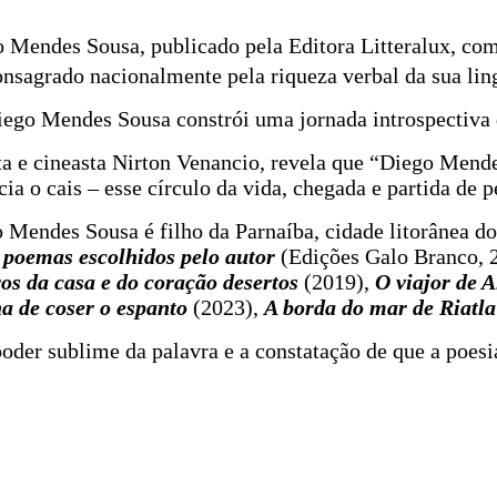
Mendes Sousa, publicado pela Editora Litteralux, compõ
onsagrado nacionalmente pela riqueza verbal da sua li
“Diego Mendes Sousa constrói uma jornada introspectiva
ta e cineasta Nirton Venancio, revela que “Diego Mende
cia o cais – esse círculo da vida, chegada e partida d
o Mendes Sousa é filho da Parnaíba, cidade litorânea do
 poemas escolhidos pelo autor
(Edições Galo Branco, 
ros da casa e do coração desertos
(2019),
O viajor de A
a de coser o espanto
(2023),
A borda do mar de Riatla
der sublime da palavra e a constatação de que a poesia