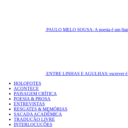
PAULO MELO SOUSA: A poesia é um fiapo 
ENTRE LINHAS E AGULHAS: escrever é cost
Primary
HOLOFOTES
Menu
ACONTECE
PAISAGEM CRÍTICA
POESIA & PROSA
ENTREVISTAS
RESGATES & MEMÓRIAS
SACADA ACADÊMICA
TRADUÇÃO LIVRE
INTERLOCUÇÕES