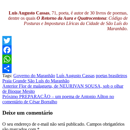
Luis Augusto Cassas
, 71, poeta, é autor de 30 livros de poemas,
dentre os quais
O Retorno da Aura e Quatrocentona
:
Código de
Posturas e Imposturas Líricas da Cidade de São Luís do
Maranhão
.
Twitter
Facebook
WhatsApp
Tags:
Governo do Maranhão
Luís Augusto Cassas
poetas brasileiros
Share
Praia Grande São Luís do Maranhão
Post
Anterior
Flor de malagueta, de NEURIVAN SOUSA, sob o olhar
de Bioque Mesito
navigation
Próximo
PREPARAÇÃO – um poema de Antonio Aílton no
comentário de César Borralho
Deixe um comentário
O seu endereço de e-mail não será publicado.
Campos obrigatórios
são marcados com
*