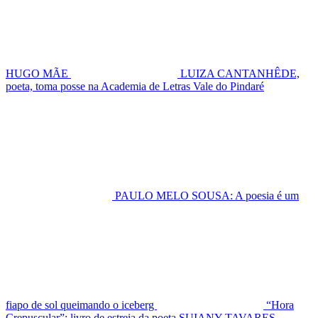
HUGO MÃE
LUIZA CANTANHÊDE,
poeta, toma posse na Academia de Letras Vale do Pindaré
PAULO MELO SOUSA: A poesia é um
fiapo de sol queimando o iceberg
“Hora
Crepuscular”: livro de estreia da poeta SUIANY TAVARES