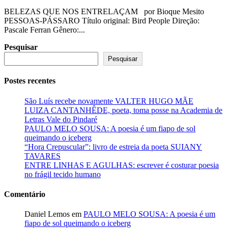
BELEZAS QUE NOS ENTRELAÇAM por Bioque Mesito
PESSOAS-PÁSSARO Título original: Bird People Direção:
Pascale Ferran Gênero:...
Pesquisar
Pesquisar
Postes recentes
São Luís recebe novamente VALTER HUGO MÃE
LUIZA CANTANHÊDE, poeta, toma posse na Academia de
Letras Vale do Pindaré
PAULO MELO SOUSA: A poesia é um fiapo de sol
queimando o iceberg
“Hora Crepuscular”: livro de estreia da poeta SUIANY
TAVARES
ENTRE LINHAS E AGULHAS: escrever é costurar poesia
no frágil tecido humano
Comentário
Daniel Lemos
em
PAULO MELO SOUSA: A poesia é um
fiapo de sol queimando o iceberg