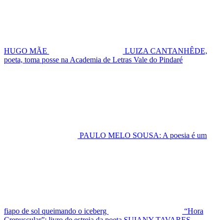
HUGO MÃE
LUIZA CANTANHÊDE,
poeta, toma posse na Academia de Letras Vale do Pindaré
PAULO MELO SOUSA: A poesia é um
fiapo de sol queimando o iceberg
“Hora
Crepuscular”: livro de estreia da poeta SUIANY TAVARES