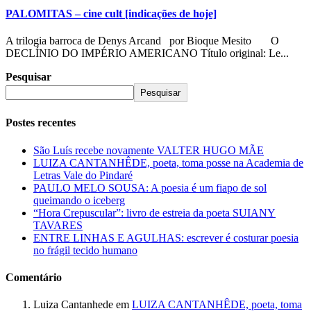
PALOMITAS – cine cult [indicações de hoje]
A trilogia barroca de Denys Arcand por Bioque Mesito O
DECLÍNIO DO IMPÉRIO AMERICANO Título original: Le...
Pesquisar
Pesquisar
Postes recentes
São Luís recebe novamente VALTER HUGO MÃE
LUIZA CANTANHÊDE, poeta, toma posse na Academia de
Letras Vale do Pindaré
PAULO MELO SOUSA: A poesia é um fiapo de sol
queimando o iceberg
“Hora Crepuscular”: livro de estreia da poeta SUIANY
TAVARES
ENTRE LINHAS E AGULHAS: escrever é costurar poesia
no frágil tecido humano
Comentário
Luiza Cantanhede
em
LUIZA CANTANHÊDE, poeta, toma