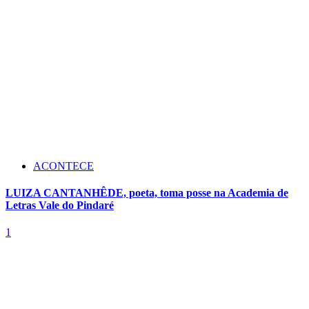
ACONTECE
LUIZA CANTANHÊDE, poeta, toma posse na Academia de
Letras Vale do Pindaré
1