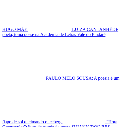
HUGO MÃE
LUIZA CANTANHÊDE,
poeta, toma posse na Academia de Letras Vale do Pindaré
PAULO MELO SOUSA: A poesia é um
fiapo de sol queimando o iceberg
“Hora
Crepuscular”: livro de estreia da poeta SUIANY TAVARES