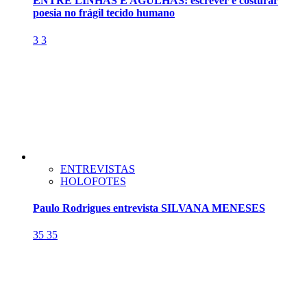
ENTRE LINHAS E AGULHAS: escrever é costurar
poesia no frágil tecido humano
3
3
ENTREVISTAS
HOLOFOTES
Paulo Rodrigues entrevista SILVANA MENESES
35
35