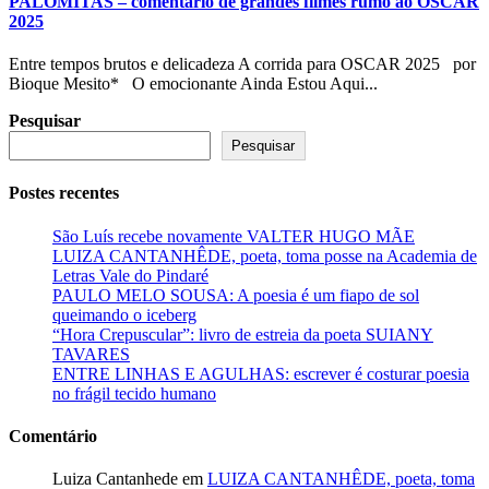
PALOMITAS – comentário de grandes filmes rumo ao OSCAR
2025
Entre tempos brutos e delicadeza A corrida para OSCAR 2025 por
Bioque Mesito* O emocionante Ainda Estou Aqui...
Pesquisar
Pesquisar
Postes recentes
São Luís recebe novamente VALTER HUGO MÃE
LUIZA CANTANHÊDE, poeta, toma posse na Academia de
Letras Vale do Pindaré
PAULO MELO SOUSA: A poesia é um fiapo de sol
queimando o iceberg
“Hora Crepuscular”: livro de estreia da poeta SUIANY
TAVARES
ENTRE LINHAS E AGULHAS: escrever é costurar poesia
no frágil tecido humano
Comentário
Luiza Cantanhede
em
LUIZA CANTANHÊDE, poeta, toma