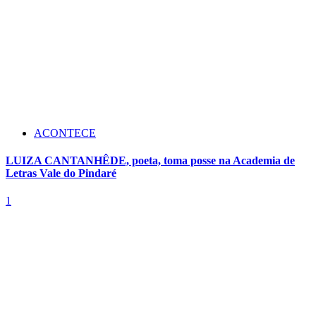
ACONTECE
LUIZA CANTANHÊDE, poeta, toma posse na Academia de
Letras Vale do Pindaré
1