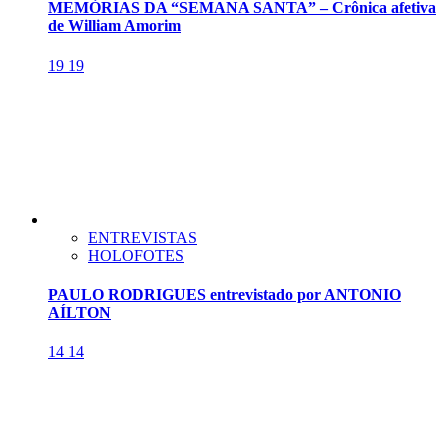
MEMÓRIAS DA “SEMANA SANTA” – Crônica afetiva
de William Amorim
19
19
ENTREVISTAS
HOLOFOTES
PAULO RODRIGUES entrevistado por ANTONIO
AÍLTON
14
14