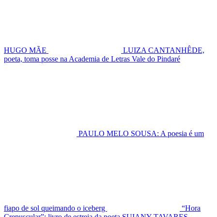
HUGO MÃE
LUIZA CANTANHÊDE,
poeta, toma posse na Academia de Letras Vale do Pindaré
PAULO MELO SOUSA: A poesia é um
fiapo de sol queimando o iceberg
“Hora
Crepuscular”: livro de estreia da poeta SUIANY TAVARES