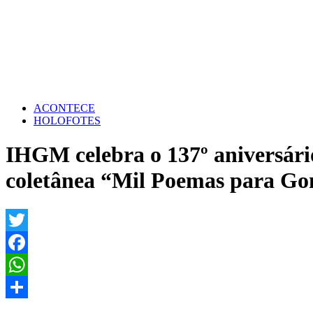
ACONTECE
HOLOFOTES
IHGM celebra o 137º aniversár
coletânea “Mil Poemas para Go
Twitter
Facebook
WhatsApp
Share