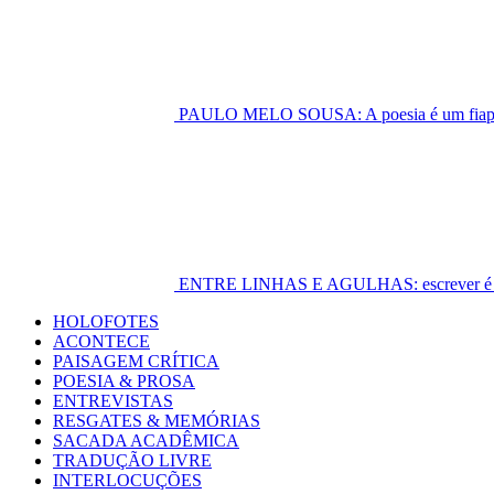
PAULO MELO SOUSA: A poesia é um fiapo 
ENTRE LINHAS E AGULHAS: escrever é cost
Primary
HOLOFOTES
Menu
ACONTECE
PAISAGEM CRÍTICA
POESIA & PROSA
ENTREVISTAS
RESGATES & MEMÓRIAS
SACADA ACADÊMICA
TRADUÇÃO LIVRE
INTERLOCUÇÕES