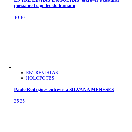
ENTRE LINHAS E AGULHAS: escrever é costurar
poesia no frágil tecido humano
10
10
ENTREVISTAS
HOLOFOTES
Paulo Rodrigues entrevista SILVANA MENESES
35
35