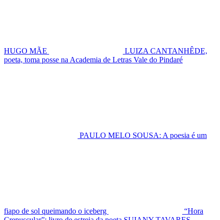
HUGO MÃE
LUIZA CANTANHÊDE,
poeta, toma posse na Academia de Letras Vale do Pindaré
PAULO MELO SOUSA: A poesia é um
fiapo de sol queimando o iceberg
“Hora
Crepuscular”: livro de estreia da poeta SUIANY TAVARES