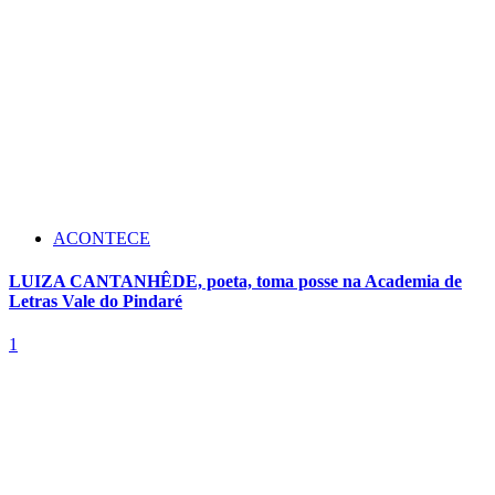
ACONTECE
LUIZA CANTANHÊDE, poeta, toma posse na Academia de
Letras Vale do Pindaré
1