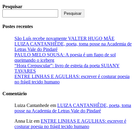
Pesquisar
Pesquisar
Postes recentes
São Luís recebe novamente VALTER HUGO MÃE
LUIZA CANTANHÊDE, poeta, toma posse na Academia de
Letras Vale do Pindaré
PAULO MELO SOUSA: A poesia é um fiapo de sol
queimando o iceberg
“Hora Crepuscular”: livro de estreia da poeta SUIANY
TAVARES
ENTRE LINHAS E AGULHAS: escrever é costurar poesia
no frágil tecido humano
Comentário
Luiza Cantanhede
em
LUIZA CANTANHÊDE, poeta, toma
posse na Academia de Letras Vale do Pindaré
Anna Liz
em
ENTRE LINHAS E AGULHAS: escrever é
costurar poesia no frágil tecido humano