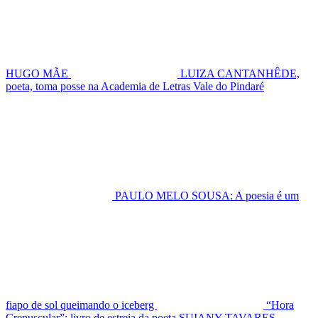
HUGO MÃE
LUIZA CANTANHÊDE,
poeta, toma posse na Academia de Letras Vale do Pindaré
PAULO MELO SOUSA: A poesia é um
fiapo de sol queimando o iceberg
“Hora
Crepuscular”: livro de estreia da poeta SUIANY TAVARES