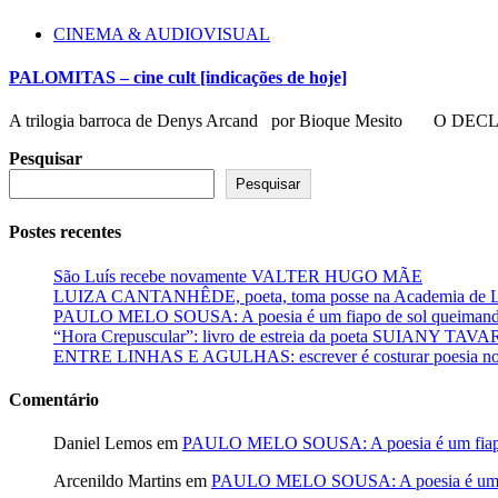
CINEMA & AUDIOVISUAL
PALOMITAS – cine cult [indicações de hoje]
A trilogia barroca de Denys Arcand por Bioque Mesito O DEC
Pesquisar
Pesquisar
Postes recentes
São Luís recebe novamente VALTER HUGO MÃE
LUIZA CANTANHÊDE, poeta, toma posse na Academia de Let
PAULO MELO SOUSA: A poesia é um fiapo de sol queimando
“Hora Crepuscular”: livro de estreia da poeta SUIANY TAV
ENTRE LINHAS E AGULHAS: escrever é costurar poesia no f
Comentário
Daniel Lemos
em
PAULO MELO SOUSA: A poesia é um fiapo 
Arcenildo Martins
em
PAULO MELO SOUSA: A poesia é um fi