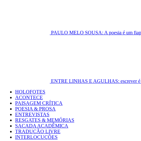
PAULO MELO SOUSA: A poesia é um fiapo 
ENTRE LINHAS E AGULHAS: escrever é cost
Primary
HOLOFOTES
Menu
ACONTECE
PAISAGEM CRÍTICA
POESIA & PROSA
ENTREVISTAS
RESGATES & MEMÓRIAS
SACADA ACADÊMICA
TRADUÇÃO LIVRE
INTERLOCUÇÕES