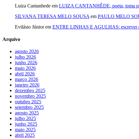
Luiza Cantanhede
em
LUIZA CANTANHÊDE, poeta, toma posse
SILVANA TERESA MELO SOUSA
em
PAULO MELO SOUSA: 
Evilásio Júnior
em
ENTRE LINHAS E AGULHAS: escrever é cos
Arquivo
agosto 2026
julho 2026
junho 2026
maio 2026
abril 2026
março 2026
janeiro 2026
dezembro 2025
novembro 2025
outubro 2025
setembro 2025
agosto 2025
julho 2025
junho 2025
maio 2025
abril 2025