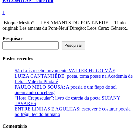
PALOMITAS – cine cult
1
Bioque Mesito* LES AMANTS DU PONT-NEUF Título
original: Les amants du Pont-Neuf Direção: Leos Carax Gênero:...
Pesquisar
Pesquisar
Postes recentes
São Luís recebe novamente VALTER HUGO MÃE
LUIZA CANTANHÊDE, poeta, toma posse na Academia de
Letras Vale do Pindaré
PAULO MELO SOUSA: A poesia é um fiapo de sol
queimando o iceberg
“Hora Crepuscular”: livro de estreia da poeta SUIANY
TAVARES
ENTRE LINHAS E AGULHAS: escrever é costurar poesia
no frágil tecido humano
Comentário