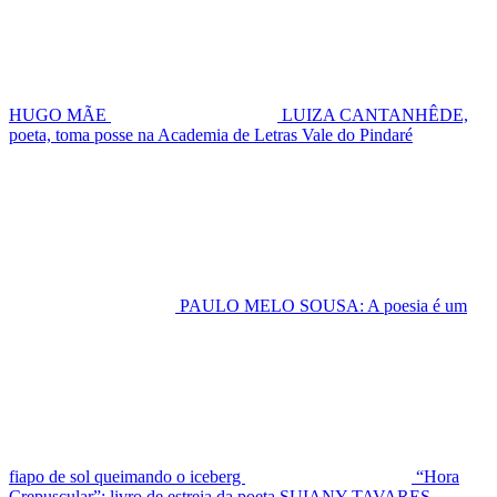
HUGO MÃE
LUIZA CANTANHÊDE,
poeta, toma posse na Academia de Letras Vale do Pindaré
PAULO MELO SOUSA: A poesia é um
fiapo de sol queimando o iceberg
“Hora
Crepuscular”: livro de estreia da poeta SUIANY TAVARES