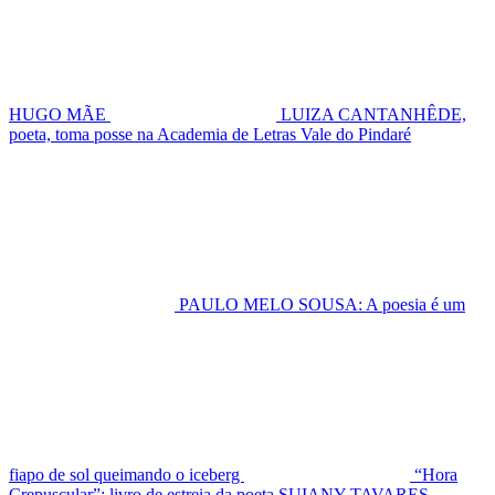
HUGO MÃE
LUIZA CANTANHÊDE,
poeta, toma posse na Academia de Letras Vale do Pindaré
PAULO MELO SOUSA: A poesia é um
fiapo de sol queimando o iceberg
“Hora
Crepuscular”: livro de estreia da poeta SUIANY TAVARES