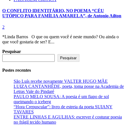
O CONFLITO IDENTITÁRIO, NO POEMA “CÉU
UTÓPICO PARA FAMÍLIA AMARELA”, de Antonio Aílton
2
*Linda Barros O que ou quem você é neste mundo? Ou ainda o
que você gostaria de ser? E...
Pesquisar
Pesquisar
Postes recentes
São Luís recebe novamente VALTER HUGO MÃE
LUIZA CANTANHÊDE, poeta, toma posse na Academia de
Letras Vale do Pindaré
PAULO MELO SOUSA: A poesia é um fiapo de sol
queimando o iceberg
“Hora Crepuscular”: livro de estreia da poeta SUIANY
TAVARES
ENTRE LINHAS E AGULHAS: escrever é costurar poesia
no frágil tecido humano