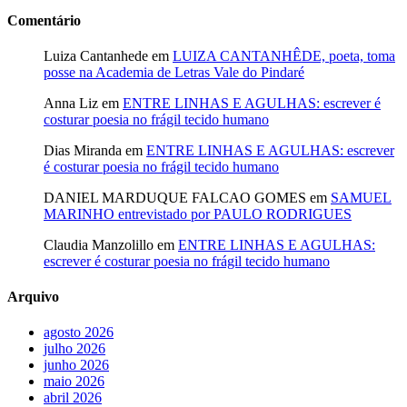
Comentário
Luiza Cantanhede
em
LUIZA CANTANHÊDE, poeta, toma
posse na Academia de Letras Vale do Pindaré
Anna Liz
em
ENTRE LINHAS E AGULHAS: escrever é
costurar poesia no frágil tecido humano
Dias Miranda
em
ENTRE LINHAS E AGULHAS: escrever
é costurar poesia no frágil tecido humano
DANIEL MARDUQUE FALCAO GOMES
em
SAMUEL
MARINHO entrevistado por PAULO RODRIGUES
Claudia Manzolillo
em
ENTRE LINHAS E AGULHAS:
escrever é costurar poesia no frágil tecido humano
Arquivo
agosto 2026
julho 2026
junho 2026
maio 2026
abril 2026