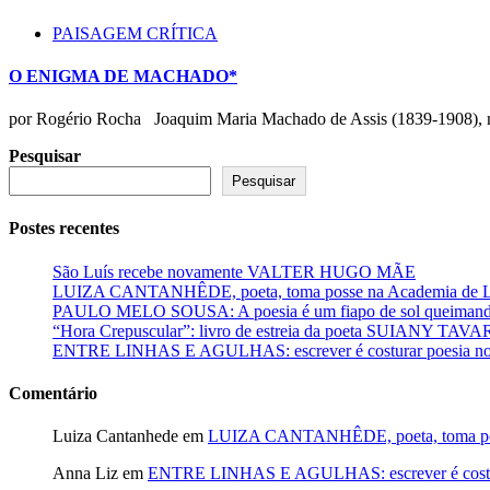
PAISAGEM CRÍTICA
O ENIGMA DE MACHADO*
por Rogério Rocha Joaquim Maria Machado de Assis (1839-1908), nos
Pesquisar
Pesquisar
Postes recentes
São Luís recebe novamente VALTER HUGO MÃE
LUIZA CANTANHÊDE, poeta, toma posse na Academia de Let
PAULO MELO SOUSA: A poesia é um fiapo de sol queimando
“Hora Crepuscular”: livro de estreia da poeta SUIANY TAV
ENTRE LINHAS E AGULHAS: escrever é costurar poesia no f
Comentário
Luiza Cantanhede
em
LUIZA CANTANHÊDE, poeta, toma posse
Anna Liz
em
ENTRE LINHAS E AGULHAS: escrever é costurar