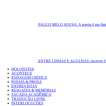
PAULO MELO SOUSA: A poesia é um fiapo 
ENTRE LINHAS E AGULHAS: escrever é cost
Primary
HOLOFOTES
Menu
ACONTECE
PAISAGEM CRÍTICA
POESIA & PROSA
ENTREVISTAS
RESGATES & MEMÓRIAS
SACADA ACADÊMICA
TRADUÇÃO LIVRE
INTERLOCUÇÕES