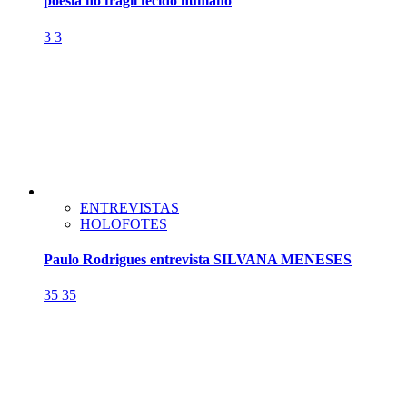
poesia no frágil tecido humano
3
3
ENTREVISTAS
HOLOFOTES
Paulo Rodrigues entrevista SILVANA MENESES
35
35