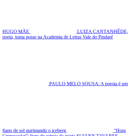
HUGO MÃE
LUIZA CANTANHÊDE,
poeta, toma posse na Academia de Letras Vale do Pindaré
PAULO MELO SOUSA: A poesia é um
fiapo de sol queimando o iceberg
“Hora
Crepuscular”: livro de estreia da poeta SUIANY TAVARES