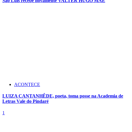
São Luís recebe novamente VALTER HUGO MÃE
ACONTECE
LUIZA CANTANHÊDE, poeta, toma posse na Academia de
Letras Vale do Pindaré
1