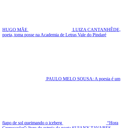
HUGO MÃE
LUIZA CANTANHÊDE,
poeta, toma posse na Academia de Letras Vale do Pindaré
PAULO MELO SOUSA: A poesia é um
fiapo de sol queimando o iceberg
“Hora
Crepuscular”: livro de estreia da poeta SUIANY TAVARES