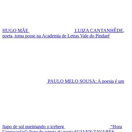
HUGO MÃE
LUIZA CANTANHÊDE,
poeta, toma posse na Academia de Letras Vale do Pindaré
PAULO MELO SOUSA: A poesia é um
fiapo de sol queimando o iceberg
“Hora
Crepuscular”: livro de estreia da poeta SUIANY TAVARES