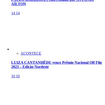
AÍLTON
14
14
ACONTECE
LUIZA CANTANHÊDE vence Prêmio Nacional Off Flip
2023 – Edição Nordeste
10
10