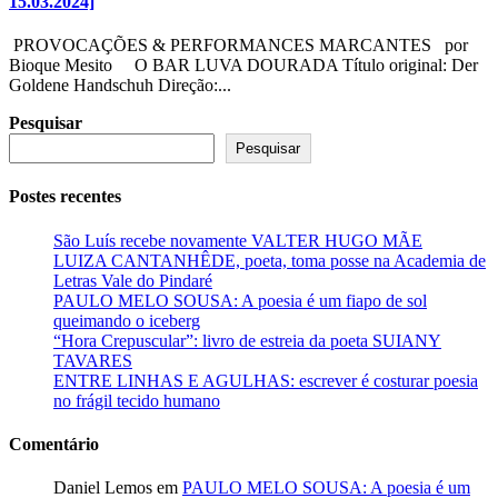
15.03.2024]
PROVOCAÇÕES & PERFORMANCES MARCANTES por
Bioque Mesito O BAR LUVA DOURADA Título original: Der
Goldene Handschuh Direção:...
Pesquisar
Pesquisar
Postes recentes
São Luís recebe novamente VALTER HUGO MÃE
LUIZA CANTANHÊDE, poeta, toma posse na Academia de
Letras Vale do Pindaré
PAULO MELO SOUSA: A poesia é um fiapo de sol
queimando o iceberg
“Hora Crepuscular”: livro de estreia da poeta SUIANY
TAVARES
ENTRE LINHAS E AGULHAS: escrever é costurar poesia
no frágil tecido humano
Comentário
Daniel Lemos
em
PAULO MELO SOUSA: A poesia é um