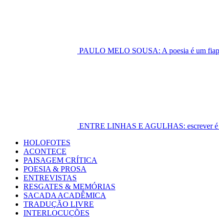
PAULO MELO SOUSA: A poesia é um fiapo 
ENTRE LINHAS E AGULHAS: escrever é cost
Primary
HOLOFOTES
Menu
ACONTECE
PAISAGEM CRÍTICA
POESIA & PROSA
ENTREVISTAS
RESGATES & MEMÓRIAS
SACADA ACADÊMICA
TRADUÇÃO LIVRE
INTERLOCUÇÕES