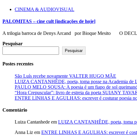
CINEMA & AUDIOVISUAL
PALOMITAS – cine cult [indicações de hoje]
A trilogia barroca de Denys Arcand por Bioque Mesito O DEC
Pesquisar
Pesquisar
Postes recentes
São Luís recebe novamente VALTER HUGO MÃE
LUIZA CANTANHÊDE, poeta, toma posse na Academia de Let
PAULO MELO SOUSA: A poesia é um fiapo de sol queimando
“Hora Crepuscular”: livro de estreia da poeta SUIANY TAV
ENTRE LINHAS E AGULHAS: escrever é costurar poesia no f
Comentário
Luiza Cantanhede
em
LUIZA CANTANHÊDE, poeta, toma posse
Anna Liz
em
ENTRE LINHAS E AGULHAS: escrever é costurar