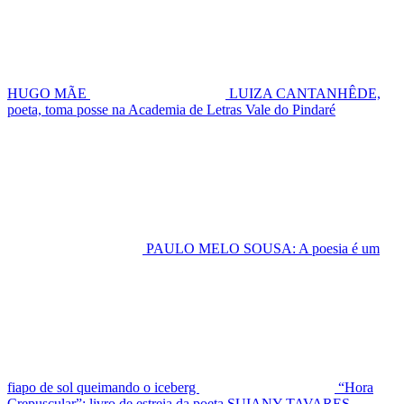
HUGO MÃE
LUIZA CANTANHÊDE,
poeta, toma posse na Academia de Letras Vale do Pindaré
PAULO MELO SOUSA: A poesia é um
fiapo de sol queimando o iceberg
“Hora
Crepuscular”: livro de estreia da poeta SUIANY TAVARES