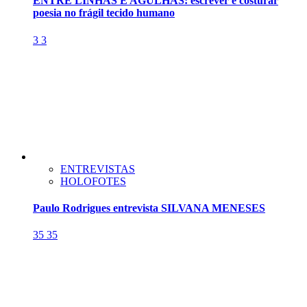
ENTRE LINHAS E AGULHAS: escrever é costurar
poesia no frágil tecido humano
3
3
ENTREVISTAS
HOLOFOTES
Paulo Rodrigues entrevista SILVANA MENESES
35
35