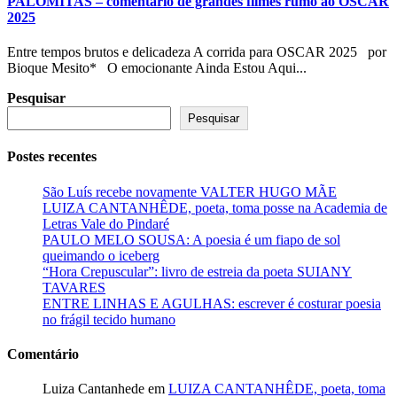
PALOMITAS – comentário de grandes filmes rumo ao OSCAR
2025
Entre tempos brutos e delicadeza A corrida para OSCAR 2025 por
Bioque Mesito* O emocionante Ainda Estou Aqui...
Pesquisar
Pesquisar
Postes recentes
São Luís recebe novamente VALTER HUGO MÃE
LUIZA CANTANHÊDE, poeta, toma posse na Academia de
Letras Vale do Pindaré
PAULO MELO SOUSA: A poesia é um fiapo de sol
queimando o iceberg
“Hora Crepuscular”: livro de estreia da poeta SUIANY
TAVARES
ENTRE LINHAS E AGULHAS: escrever é costurar poesia
no frágil tecido humano
Comentário
Luiza Cantanhede
em
LUIZA CANTANHÊDE, poeta, toma