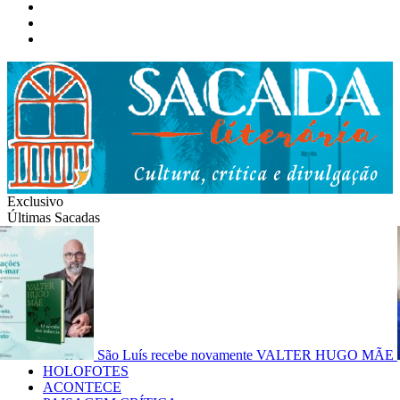
Instagram
Facebook
Twitter
Exclusivo
Últimas Sacadas
São Luís recebe novamente VALTER HUGO MÃE
HOLOFOTES
ACONTECE