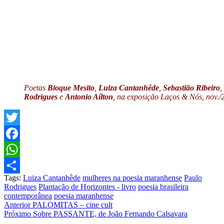
Poetas
Bioque Mesito
,
Luiza Cantanhêde
,
Sebastião Ribeiro
,
Rodrigues
e
Antonio Aílton
, na exposição Laços & Nós, nov./
Twitter
Facebook
WhatsApp
Tags:
Luiza Cantanhêde
mulheres na poesia maranhense
Paulo
Share
Rodrigues
Plantação de Horizontes - livro
poesia brasileira
contemporânea
poesia maranhense
Post
Anterior
PALOMITAS – cine cult
Próximo
Sobre PASSANTE, de João Fernando Calsavara
navigation