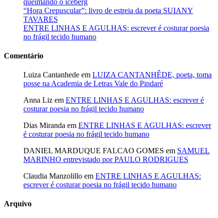
queimando o iceberg
“Hora Crepuscular”: livro de estreia da poeta SUIANY
TAVARES
ENTRE LINHAS E AGULHAS: escrever é costurar poesia
no frágil tecido humano
Comentário
Luiza Cantanhede
em
LUIZA CANTANHÊDE, poeta, toma
posse na Academia de Letras Vale do Pindaré
Anna Liz
em
ENTRE LINHAS E AGULHAS: escrever é
costurar poesia no frágil tecido humano
Dias Miranda
em
ENTRE LINHAS E AGULHAS: escrever
é costurar poesia no frágil tecido humano
DANIEL MARDUQUE FALCAO GOMES
em
SAMUEL
MARINHO entrevistado por PAULO RODRIGUES
Claudia Manzolillo
em
ENTRE LINHAS E AGULHAS:
escrever é costurar poesia no frágil tecido humano
Arquivo