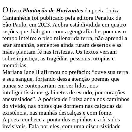
O
livro
Plantação de Horizontes
da poeta Luiza
Cantanhêde foi publicado pela editora Penalux de
São Paulo, em 2023. A obra está dividida em quatro
seções que dialogam com a geografia dos poemas o
tempo inteiro: o piso milenar da terra, não aprendi a
arar amanhãs, sementes ainda furam desertos e as
mães plantam fé nas tristezas. Os textos versam
sobre injustiça, as tragédias pessoais, utopias e
memórias.
Mariana Ianelli afirmou no prefácio: “ouve sua terra
e seu sangue, forjando dessa atenção poemas que
nunca se contentariam em ser lidos, nos
inteligentíssimos gabinetes de estudo, por corações
anestesiados”. A poética de Luiza anda nos caminhos
do vivido, nas noites que dormem nas calçadas da
existência, nas manhãs descalças e com fome.
A poeta conhece a ponta dos espinhos e a íris dos
invisíveis. Fala por eles, com uma discursividade