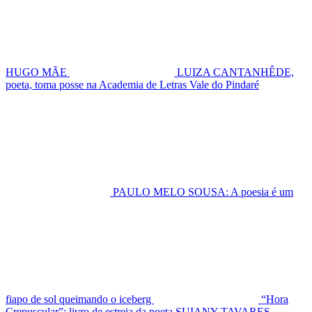
HUGO MÃE
LUIZA CANTANHÊDE,
poeta, toma posse na Academia de Letras Vale do Pindaré
PAULO MELO SOUSA: A poesia é um
fiapo de sol queimando o iceberg
“Hora
Crepuscular”: livro de estreia da poeta SUIANY TAVARES