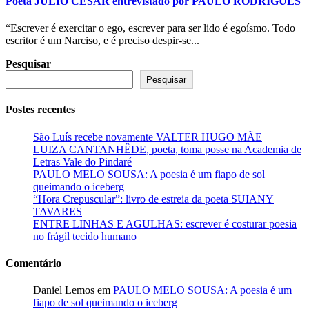
Poeta JÚLIO CÉSAR entrevistado por PAULO RODRIGUES
“Escrever é exercitar o ego, escrever para ser lido é egoísmo. Todo
escritor é um Narciso, e é preciso despir-se...
Pesquisar
Pesquisar
Postes recentes
São Luís recebe novamente VALTER HUGO MÃE
LUIZA CANTANHÊDE, poeta, toma posse na Academia de
Letras Vale do Pindaré
PAULO MELO SOUSA: A poesia é um fiapo de sol
queimando o iceberg
“Hora Crepuscular”: livro de estreia da poeta SUIANY
TAVARES
ENTRE LINHAS E AGULHAS: escrever é costurar poesia
no frágil tecido humano
Comentário
Daniel Lemos
em
PAULO MELO SOUSA: A poesia é um
fiapo de sol queimando o iceberg