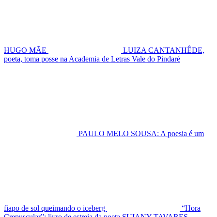
HUGO MÃE
LUIZA CANTANHÊDE,
poeta, toma posse na Academia de Letras Vale do Pindaré
PAULO MELO SOUSA: A poesia é um
fiapo de sol queimando o iceberg
“Hora
Crepuscular”: livro de estreia da poeta SUIANY TAVARES