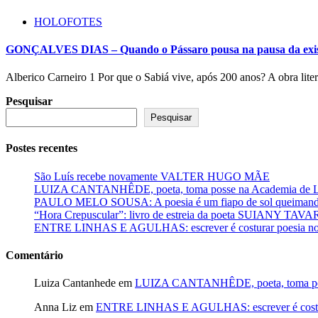
HOLOFOTES
GONÇALVES DIAS – Quando o Pássaro pousa na pausa da exis
Alberico Carneiro 1 Por que o Sabiá vive, após 200 anos? A obra liter
Pesquisar
Pesquisar
Postes recentes
São Luís recebe novamente VALTER HUGO MÃE
LUIZA CANTANHÊDE, poeta, toma posse na Academia de Let
PAULO MELO SOUSA: A poesia é um fiapo de sol queimando
“Hora Crepuscular”: livro de estreia da poeta SUIANY TAV
ENTRE LINHAS E AGULHAS: escrever é costurar poesia no f
Comentário
Luiza Cantanhede
em
LUIZA CANTANHÊDE, poeta, toma posse
Anna Liz
em
ENTRE LINHAS E AGULHAS: escrever é costurar