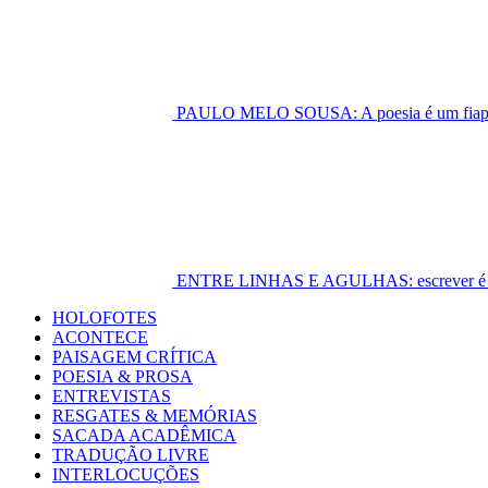
PAULO MELO SOUSA: A poesia é um fiapo 
ENTRE LINHAS E AGULHAS: escrever é cost
Primary
HOLOFOTES
Menu
ACONTECE
PAISAGEM CRÍTICA
POESIA & PROSA
ENTREVISTAS
RESGATES & MEMÓRIAS
SACADA ACADÊMICA
TRADUÇÃO LIVRE
INTERLOCUÇÕES