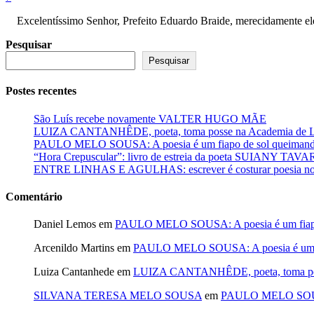
Excelentíssimo Senhor, Prefeito Eduardo Braide, merecidamente elei
Pesquisar
Pesquisar
Postes recentes
São Luís recebe novamente VALTER HUGO MÃE
LUIZA CANTANHÊDE, poeta, toma posse na Academia de Let
PAULO MELO SOUSA: A poesia é um fiapo de sol queimando
“Hora Crepuscular”: livro de estreia da poeta SUIANY TAV
ENTRE LINHAS E AGULHAS: escrever é costurar poesia no f
Comentário
Daniel Lemos
em
PAULO MELO SOUSA: A poesia é um fiapo 
Arcenildo Martins
em
PAULO MELO SOUSA: A poesia é um fi
Luiza Cantanhede
em
LUIZA CANTANHÊDE, poeta, toma posse
SILVANA TERESA MELO SOUSA
em
PAULO MELO SOUSA: 