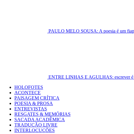
PAULO MELO SOUSA: A poesia é um fiapo 
ENTRE LINHAS E AGULHAS: escrever é cost
Primary
HOLOFOTES
Menu
ACONTECE
PAISAGEM CRÍTICA
POESIA & PROSA
ENTREVISTAS
RESGATES & MEMÓRIAS
SACADA ACADÊMICA
TRADUÇÃO LIVRE
INTERLOCUÇÕES