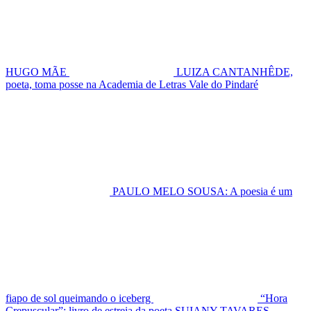
HUGO MÃE
LUIZA CANTANHÊDE,
poeta, toma posse na Academia de Letras Vale do Pindaré
PAULO MELO SOUSA: A poesia é um
fiapo de sol queimando o iceberg
“Hora
Crepuscular”: livro de estreia da poeta SUIANY TAVARES