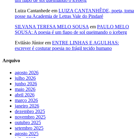
um fiapo de sol queimando o iceberg
Luiza Cantanhede
em
LUIZA CANTANHÊDE, poeta, toma
posse na Academia de Letras Vale do Pindaré
SILVANA TERESA MELO SOUSA
em
PAULO MELO
SOUSA: A poesia é um fiapo de sol queimando o iceberg
Evilásio Júnior
em
ENTRE LINHAS E AGULHAS:
escrever é costurar poesia no frágil tecido humano
Arquivo
agosto 2026
julho 2026
junho 2026
maio 2026
abril 2026
março 2026
janeiro 2026
dezembro 2025
novembro 2025
outubro 2025
setembro 2025
agosto 2025