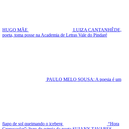
HUGO MÃE
LUIZA CANTANHÊDE,
poeta, toma posse na Academia de Letras Vale do Pindaré
PAULO MELO SOUSA: A poesia é um
fiapo de sol queimando o iceberg
“Hora
Crepuscular”: livro de estreia da poeta SUIANY TAVARES