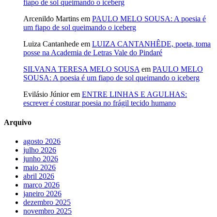
fiapo de sol queimando o iceberg
Arcenildo Martins
em
PAULO MELO SOUSA: A poesia é
um fiapo de sol queimando o iceberg
Luiza Cantanhede
em
LUIZA CANTANHÊDE, poeta, toma
posse na Academia de Letras Vale do Pindaré
SILVANA TERESA MELO SOUSA
em
PAULO MELO
SOUSA: A poesia é um fiapo de sol queimando o iceberg
Evilásio Júnior
em
ENTRE LINHAS E AGULHAS:
escrever é costurar poesia no frágil tecido humano
Arquivo
agosto 2026
julho 2026
junho 2026
maio 2026
abril 2026
março 2026
janeiro 2026
dezembro 2025
novembro 2025