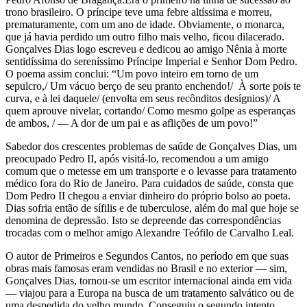
trono brasileiro. O príncipe teve uma febre altíssima e morreu,
prematuramente, com um ano de idade. Obviamente, o monarca,
que já havia perdido um outro filho mais velho, ficou dilacerado.
Gonçalves Dias logo escreveu e dedicou ao amigo Nênia à morte
sentidíssima do sereníssimo Príncipe Imperial e Senhor Dom Pedro.
O poema assim conclui: “Um povo inteiro em torno de um
sepulcro,/ Um vácuo berço de seu pranto enchendo!/ À sorte pois te
curva, e à lei daquele/ (envolta em seus recônditos desígnios)/ A
quem aprouve nivelar, cortando/ Como mesmo golpe as esperanças
de ambos, / — A dor de um pai e as aflições de um povo!”
Sabedor dos crescentes problemas de saúde de Gonçalves Dias, um
preocupado Pedro II, após visitá-lo, recomendou a um amigo
comum que o metesse em um transporte e o levasse para tratamento
médico fora do Rio de Janeiro. Para cuidados de saúde, consta que
Dom Pedro II chegou a enviar dinheiro do próprio bolso ao poeta.
Dias sofria então de sífilis e de tuberculose, além do mal que hoje se
denomina de depressão. Isto se depreende das correspondências
trocadas com o melhor amigo Alexandre Teófilo de Carvalho Leal.
O autor de Primeiros e Segundos Cantos, no período em que suas
obras mais famosas eram vendidas no Brasil e no exterior — sim,
Gonçalves Dias, tornou-se um escritor internacional ainda em vida
— viajou para a Europa na busca de um tratamento salvático ou de
uma despedida do velho mundo. Conseguiu o segundo intento.