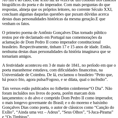
biográficos do poeta e do imperador. Com mais perguntas do que
respostas, almeja que os próprios leitores, no corrente Século XXI,
concluam algumas daquelas questões que puxam dúvidas acerca
destas duas personalidades históricas da mesma geração.E que
venham os fatos.
O primeiro poema de Antônio Gonçalves Dias tornado público
restou por ele declamado em Portugal nas comemorações da
aclamação de Dom Pedro II como imperador constitucional
brasileiro. Respectivamente, tinham 17 e 15 anos de idade. Então,
nenhuma destas duas personalidades da história imaginava que se
tornariam amigos.
A festividade aconteceu em 3 de maio de 1841, no período em que o
poeta maranhense estudava, com dificuldades financeiras, na
Universidade de Coimbra. De lá, exclamou o brasileiro “Peito que,
há pouco frio, agora pulsa/Fogoso, e se dilata, qual o incêndio”.
Tais versos estão publicados no folhetim coimbrense“O Dia”. Não
foram incluídos nos livros do poeta, porém marcam dois
lançamentos: o do alvo e comprido Dom Pedro II como imperador,
o mais longevo governante do Brasil; e o do moreno e baixinho
Gonçalves Dias como poeta, o autor de clássicos como “Canção do
Exílio”, “Ainda uma vez – Adeus”, “Seus Olhos”, “I-Juca-Pirama”
e “Os Timbiras”.