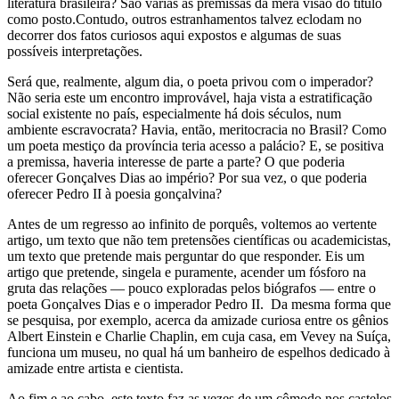
literatura brasileira? São várias as premissas da mera visão do título
como posto.Contudo, outros estranhamentos talvez eclodam no
decorrer dos fatos curiosos aqui expostos e algumas de suas
possíveis interpretações.
Será que, realmente, algum dia, o poeta privou com o imperador?
Não seria este um encontro improvável, haja vista a estratificação
social existente no país, especialmente há dois séculos, num
ambiente escravocrata? Havia, então, meritocracia no Brasil? Como
um poeta mestiço da província teria acesso a palácio? E, se positiva
a premissa, haveria interesse de parte a parte? O que poderia
oferecer Gonçalves Dias ao império? Por sua vez, o que poderia
oferecer Pedro II à poesia gonçalvina?
Antes de um regresso ao infinito de porquês, voltemos ao vertente
artigo, um texto que não tem pretensões científicas ou academicistas,
um texto que pretende mais perguntar do que responder. Eis um
artigo que pretende, singela e puramente, acender um fósforo na
gruta das relações — pouco exploradas pelos biógrafos — entre o
poeta Gonçalves Dias e o imperador Pedro II. Da mesma forma que
se pesquisa, por exemplo, acerca da amizade curiosa entre os gênios
Albert Einstein e Charlie Chaplin, em cuja casa, em Vevey na Suíça,
funciona um museu, no qual há um banheiro de espelhos dedicado à
amizade entre artista e cientista.
Ao fim e ao cabo, este texto faz as vezes de um cômodo nos castelos