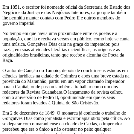
Em 1851, o escritor foi nomeado oficial da Secretaria de Estado dos
Negócios da Justiça e dos Negócios Interiores, cargo que também
lhe permitiu manter contato com Pedro II e outros membros do
governo imperial.
No tempo em que havia uma proximidade entre os poetas e a
população, que lia e recitava versos em público, como hoje se canta
uma música, Gonçalves Dias caiu na graça do imperador, pois
trazia, em suas atividades literárias e científicas, as origens e as
originalidades brasileiras, tanto que recebe a alcunha de Poeta da
Raça.
O autor de Canção do Tamoio, depois de concluir seus estudos em
ciências jurídicas na cidade de Coimbra e após uma breve estada na
província do Maranhão, partiu em um vapor chamado Imperador
para a Capital, onde passou também a trabalhar como um dos
redatores da Revista Guanabara.O lançamento da revista calhou
com o aniversário de Pedro II, oportunidade em que os seus
redatores foram levados à Quinta de São Cristóvão.
Era 2 de dezembro de 1849. O monarca já conhecia o trabalho de
Gonçalves Dias como jornalista e escritor aplaudido pela crítica. Ao
se deparar com o maranhense da cidade de Caxias, o imperador
percebeu que era o único a não ostentar no peito qualquer