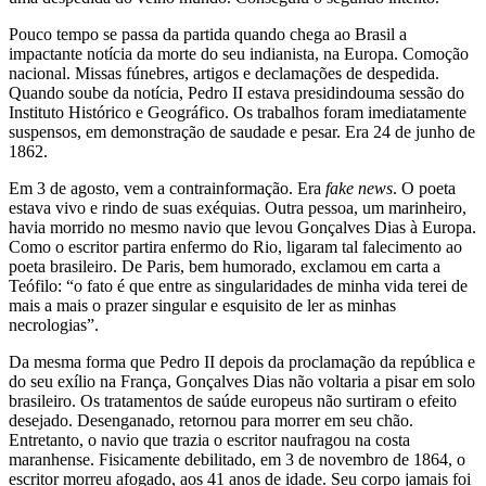
Pouco tempo se passa da partida quando chega ao Brasil a
impactante notícia da morte do seu indianista, na Europa. Comoção
nacional. Missas fúnebres, artigos e declamações de despedida.
Quando soube da notícia, Pedro II estava presidindouma sessão do
Instituto Histórico e Geográfico. Os trabalhos foram imediatamente
suspensos, em demonstração de saudade e pesar. Era 24 de junho de
1862.
Em 3 de agosto, vem a contrainformação. Era
fake news
. O poeta
estava vivo e rindo de suas exéquias. Outra pessoa, um marinheiro,
havia morrido no mesmo navio que levou Gonçalves Dias à Europa.
Como o escritor partira enfermo do Rio, ligaram tal falecimento ao
poeta brasileiro. De Paris, bem humorado, exclamou em carta a
Teófilo: “o fato é que entre as singularidades de minha vida terei de
mais a mais o prazer singular e esquisito de ler as minhas
necrologias”.
Da mesma forma que Pedro II depois da proclamação da república e
do seu exílio na França, Gonçalves Dias não voltaria a pisar em solo
brasileiro. Os tratamentos de saúde europeus não surtiram o efeito
desejado. Desenganado, retornou para morrer em seu chão.
Entretanto, o navio que trazia o escritor naufragou na costa
maranhense. Fisicamente debilitado, em 3 de novembro de 1864, o
escritor morreu afogado, aos 41 anos de idade. Seu corpo jamais foi