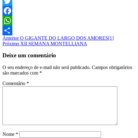
Twitter
Facebook
WhatsApp
Post
Anterior
O GIGANTE DO LARGO DOS AMORES[1]
Share
Próximo
XII SEMANA MONTELLIANA
navigation
Deixe um comentário
O seu endereço de e-mail não será publicado.
Campos obrigatórios
são marcados com
*
Comentário
*
Nome
*