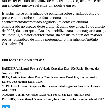
ratifica ter existido uma amizade concreta, no caso, decorrente de
um encontro improvável entre um poeta e um rei.
É assim, nesse emaranhado de perguntassobre a amizade entre o
poeta e o imperador,que o fato se torna um
acontecimentointerpretado segundo um contexto cultural,
emoldurado no espaço deste artigo. É assim que chega 10 de agosto
de 2023, data em que o Brasil se mobiliza para homenagear o amigo
de Pedro II, o maior escritor indianista brasileiro e um dos maiores
poetas românticos de língua portuguesa: o maranhense Antônio
Gonçalves Dias.
BIBLIOGRAFIA CONSULTADA
BANDEIRA, Manuel. Poesia e Vida de Gonçalves Dias. São Paulo: Editora das
Américas, 1962.
DIAS, Antônio Gonçalves. Poesia Completa e Prosa Escolhida, Rio de Janeiro,
Editora José Aguilar Ltda., 1959.
MONTELLO, Josué. Gonçalves Dias: ensaio biobibliográfico. São Luís: Edições
AML, 2019.
MORAES, Jomar. Gonçalves Dias: vida e obra. São Luís: Alumar, 1998.
PEREIRA, Lúcia Miguel. A vida de Gonçalves Dias. Brasilia: Senado Federal, 2017.