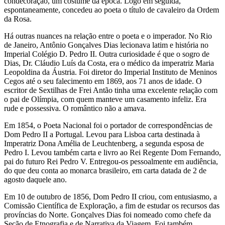
condecoração, um costume da época. Logo em seguida,
espontaneamente, concedeu ao poeta o título de cavaleiro da Ordem
da Rosa.
Há outras nuances na relação entre o poeta e o imperador. No Rio
de Janeiro, Antônio Gonçalves Dias lecionava latim e história no
Imperial Colégio D. Pedro II. Outra curiosidade é que o sogro de
Dias, Dr. Cláudio Luís da Costa, era o médico da imperatriz Maria
Leopoldina da Áustria. Foi diretor do Imperial Instituto de Meninos
Cegos até o seu falecimento em 1869, aos 71 anos de idade. O
escritor de Sextilhas de Frei Antão tinha uma excelente relação com
o pai de Olímpia, com quem manteve um casamento infeliz. Era
rude e possessiva. O romântico não a amava.
Em 1854, o Poeta Nacional foi o portador de correspondências de
Dom Pedro II a Portugal. Levou para Lisboa carta destinada à
Imperatriz Dona Amélia de Leuchtenberg, a segunda esposa de
Pedro I. Levou também carta e livro ao Rei Regente Dom Fernando,
pai do futuro Rei Pedro V. Entregou-os pessoalmente em audiência,
do que deu conta ao monarca brasileiro, em carta datada de 2 de
agosto daquele ano.
Em 10 de outubro de 1856, Dom Pedro II criou, com entusiasmo, a
Comissão Científica de Exploração, a fim de estudar os recursos das
províncias do Norte. Gonçalves Dias foi nomeado como chefe da
Seção de Etnografia e de Narrativa da Viagem. Foi também