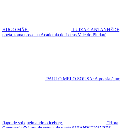
HUGO MÃE
LUIZA CANTANHÊDE,
poeta, toma posse na Academia de Letras Vale do Pindaré
PAULO MELO SOUSA: A poesia é um
fiapo de sol queimando o iceberg
“Hora
Crepuscular”: livro de estreia da poeta SUIANY TAVARES