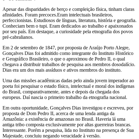
Apesar das disparidades de berço e compleição física, tinham claras
afinidades. Foram precoces.Eram intelectuais brasileiros,
perfeccionistas. Estudiosos de línguas, literatura, história e geografia.
Conheciam bem o tupi. Eram dedicados ao trabalho e apaixonados
por seu país. Em destaque, a curiosidade pela etnografia dos povos
pré-cabralianos.
Em 2 de setembro de 1847, por proposta de Araújo Porto Alegre,
Gonçalves Dias foi admitido como integrante do Instituto Histórico
e Geográfico Brasileiro, o que o aproximou de Pedro II, o qual
chegava a distribuir trabalhos de pesquisa aos membros dosodalício.
Dias era um dos mais assíduos e ativos membros do instituto.
Uma das missões acadêmicas dadas pelo ainda jovem imperador ao
poeta foi pesquisar o estado físico, intelectual e moral dos indígenas
do Brasil, comparativamente, antes e depois da chegada dos
europeus. Daí nascia o primeiro trabalho da etnografia nacional.
Em outra oportunidade, Gonçalves Dias investigou e escreveu, por
proposta de Dom Pedro II, acerca de uma lenda antiga da
Amazônia: a existência de amazonas no Brasil. Haveria lá uma
antiga tribo composta exclusivamente por altas guerreiras brancas.
Interessante. Porém a pesquisa, lida no Instituto na presença de Sua
Majestade, concluiu negando veracidade à versão.