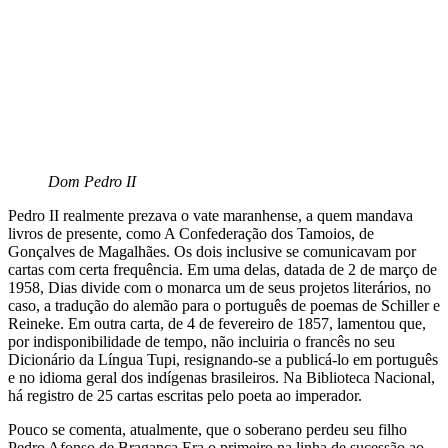
Dom Pedro II
Pedro II realmente prezava o vate maranhense, a quem mandava
livros de presente, como A Confederação dos Tamoios, de
Gonçalves de Magalhães. Os dois inclusive se comunicavam por
cartas com certa frequência. Em uma delas, datada de 2 de março de
1958, Dias divide com o monarca um de seus projetos literários, no
caso, a tradução do alemão para o português de poemas de Schiller e
Reineke. Em outra carta, de 4 de fevereiro de 1857, lamentou que,
por indisponibilidade de tempo, não incluiria o francês no seu
Dicionário da Língua Tupi, resignando-se a publicá-lo em português
e no idioma geral dos indígenas brasileiros. Na Biblioteca Nacional,
há registro de 25 cartas escritas pelo poeta ao imperador.
Pouco se comenta, atualmente, que o soberano perdeu seu filho
Pedro Afonso de Bragança.Era o primeiro na linha de sucessão ao