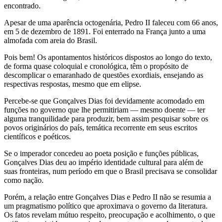
encontrado.
Apesar de uma aparência octogenária, Pedro II faleceu com 66 anos,
em 5 de dezembro de 1891. Foi enterrado na França junto a uma
almofada com areia do Brasil.
Pois bem! Os apontamentos históricos dispostos ao longo do texto,
de forma quase coloquial e cronológica, têm o propósito de
descomplicar o emaranhado de questões exordiais, ensejando as
respectivas respostas, mesmo que em elipse.
Percebe-se que Gonçalves Dias foi devidamente acomodado em
funções no governo que lhe permitiriam — mesmo doente — ter
alguma tranquilidade para produzir, bem assim pesquisar sobre os
povos originários do país, temática recorrente em seus escritos
científicos e poéticos.
Se o imperador concedeu ao poeta posição e funções públicas,
Gonçalves Dias deu ao império identidade cultural para além de
suas fronteiras, num período em que o Brasil precisava se consolidar
como nação.
Porém, a relação entre Gonçalves Dias e Pedro II não se resumia a
um pragmatismo político que aproximava o governo da literatura.
Os fatos revelam mútuo respeito, preocupação e acolhimento, o que