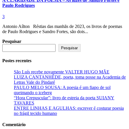
A CLARIDADE DA POESIA – As luzes de Sandro Fortes e
Paulo Rodrigues
3
Antonio Aílton Réstias das manhãs de 2023, os livros de poemas
de Paulo Rodrigues e Sandro Fortes, são dois...
Pesquisar
Pesquisar
Postes recentes
São Luís recebe novamente VALTER HUGO MÃE
LUIZA CANTANHÊDE, poeta, toma posse na Academia de
Letras Vale do Pindaré
PAULO MELO SOUSA: A poesia é um fiapo de sol
queimando o iceberg
“Hora Crepuscular”: livro de estreia da poeta SUIANY
TAVARES
ENTRE LINHAS E AGULHAS: escrever é costurar poesia
no frágil tecido humano
Comentário