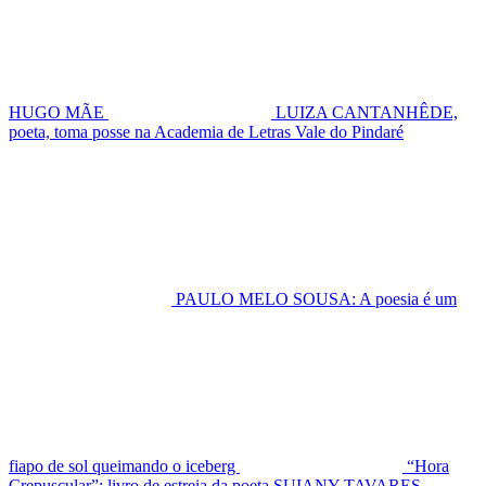
HUGO MÃE
LUIZA CANTANHÊDE,
poeta, toma posse na Academia de Letras Vale do Pindaré
PAULO MELO SOUSA: A poesia é um
fiapo de sol queimando o iceberg
“Hora
Crepuscular”: livro de estreia da poeta SUIANY TAVARES